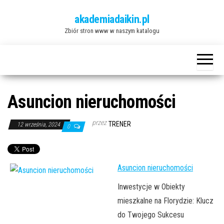
Przejdź
akademiadaikin.pl
do
Zbiór stron www w naszym katalogu
treści
Asuncion nieruchomości
przez
TRENER
12 września, 2024
0
Asuncion nieruchomości
Inwestycje w Obiekty
mieszkalne na Florydzie: Klucz
do Twojego Sukcesu