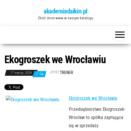
Przejdź
akademiadaikin.pl
do
Zbiór stron www w naszym katalogu
treści
Ekogroszek we Wrocławiu
przez
TRENER
17 marca, 2026
0
Ekogroszek we Wrocławiu
Przedsiębiorstwo Ekogroszek-
Wrocław to spółka zajmująca
się w sprzedaży