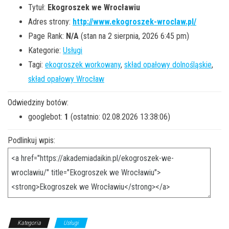
Tytuł:
Ekogroszek we Wrocławiu
Adres strony:
http://www.ekogroszek-wroclaw.pl/
Page Rank:
N/A
(stan na 2 sierpnia, 2026 6:45 pm)
Kategorie:
Usługi
Tagi:
ekogroszek workowany
,
skład opałowy dolnośląskie
,
skład opałowy Wrocław
Odwiedziny botów:
googlebot:
1
(ostatnio: 02.08.2026 13:38:06)
Podlinkuj wpis:
Kategoria
Usługi