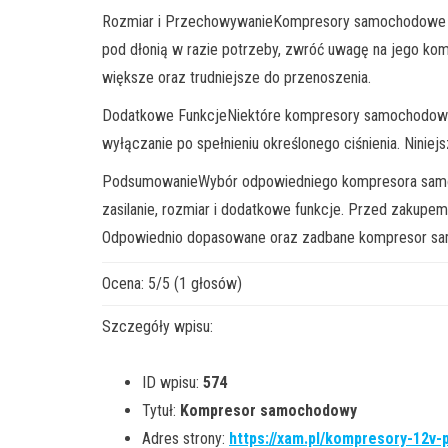
Rozmiar i PrzechowywanieKompresory samochodowe ró
pod dłonią w razie potrzeby, zwróć uwagę na jego komp
większe oraz trudniejsze do przenoszenia.
Dodatkowe FunkcjeNiektóre kompresory samochodowe 
wyłączanie po spełnieniu określonego ciśnienia. Ninie
PodsumowanieWybór odpowiedniego kompresora samocho
zasilanie, rozmiar i dodatkowe funkcje. Przed zakup
Odpowiednio dopasowane oraz zadbane kompresor samo
Ocena:
5
/
5
(
1
głosów)
Szczegóły wpisu:
ID wpisu:
574
Tytuł:
Kompresor samochodowy
Adres strony:
https://xam.pl/kompresory-12