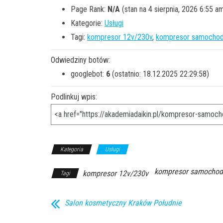
Page Rank:
N/A
(stan na 4 sierpnia, 2026 6:55 a
Kategorie:
Usługi
Tagi:
kompresor 12v/230v
,
kompresor samocho
Odwiedziny botów:
googlebot:
6
(ostatnio: 18.12.2025 22:29:58)
Podlinkuj wpis:
Kategoria
Usługi
kompresor samocho
kompresor 12v/230v
Tagi
Salon kosmetyczny Kraków Południe