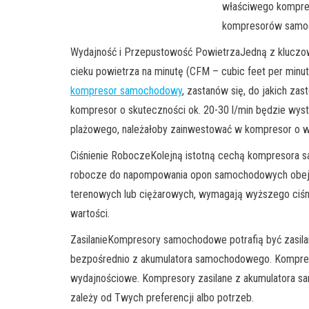
właściwego kompres
kompresorów samoch
Wydajność i Przepustowość PowietrzaJedną z kluczowy
cieku powietrza na minutę (CFM – cubic feet per minu
kompresor samochodowy
, zastanów się, do jakich 
kompresor o skuteczności ok. 20-30 l/min będzie wys
plażowego, należałoby zainwestować w kompresor o w
Ciśnienie RoboczeKolejną istotną cechą kompresora sa
robocze do napompowania opon samochodowych obejmu
terenowych lub ciężarowych, wymagają wyższego ciśnien
wartości.
ZasilanieKompresory samochodowe potrafią być zasilan
bezpośrednio z akumulatora samochodowego. Kompresor
wydajnościowe. Kompresory zasilane z akumulatora s
zależy od Twych preferencji albo potrzeb.