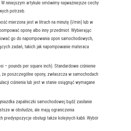
 W niniejszym artykule omówimy najważniejsze cechy
wych potrzeb.
mierzona jest w litrach na minutę (l/min) lub w
napompować oponę albo inny przedmiot. Wybierając
stosować go do napompowania opon samochodowych,
jących zadań, takich jak napompowanie materaca
i – pounds per square inch). Standardowe ciśnienie
o, że poszczególne opony, zwłaszcza w samochodach
acji ciśnienia lub jest w stanie osiągnąć wymagane
 gniazdka zapalniczki samochodowej bądź zasilanie
stsze w obsłudze, ale mają ograniczenia
predyspozycje obsługi także kolejnych kabli. Wybór