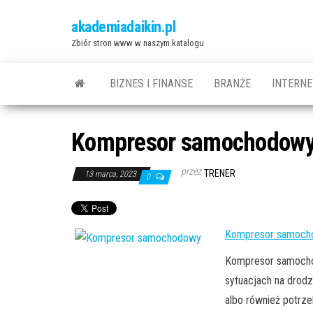
Przejdź
akademiadaikin.pl
do
Zbiór stron www w naszym katalogu
treści
BIZNES I FINANSE
BRANŻE
INTERNE
Kompresor samochodow
przez
TRENER
13 marca, 2023
0
Kompresor samoch
Kompresor samochod
sytuacjach na drod
albo również potrz