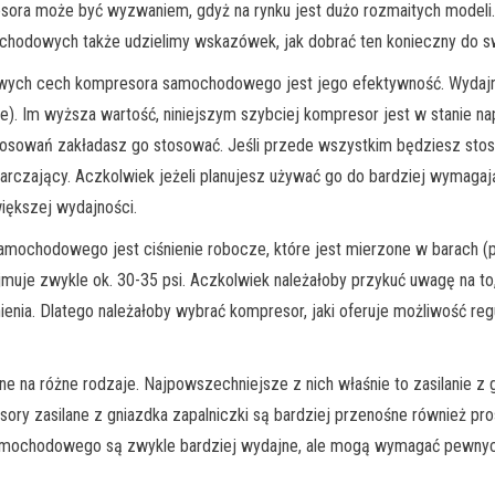
ora może być wyzwaniem, gdyż na rynku jest dużo rozmaitych modeli.
odowych także udzielimy wskazówek, jak dobrać ten konieczny do s
ch cech kompresora samochodowego jest jego efektywność. Wydajność 
te). Im wyższa wartość, niniejszym szybciej kompresor jest w stanie 
zastosowań zakładasz go stosować. Jeśli przede wszystkim będziesz 
tarczający. Aczkolwiek jeżeli planujesz używać go do bardziej wymaga
iększej wydajności.
mochodowego jest ciśnienie robocze, które jest mierzone w barach (ps
je zwykle ok. 30-35 psi. Aczkolwiek należałoby przykuć uwagę na t
ia. Dlatego należałoby wybrać kompresor, jaki oferuje możliwość regul
e na różne rodzaje. Najpowszechniejsze z nich właśnie to zasilanie z
y zasilane z gniazdka zapalniczki są bardziej przenośne również pro
amochodowego są zwykle bardziej wydajne, ale mogą wymagać pewnych 