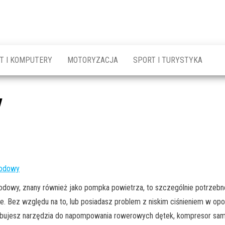
T I KOMPUTERY
MOTORYZACJA
SPORT I TURYSTYKA
y
odowy
owy, znany również jako pompka powietrza, to szczególnie potrzebne 
ze. Bez względu na to, lub posiadasz problem z niskim ciśnieniem w o
ebujesz narzędzia do napompowania rowerowych dętek, kompresor sam