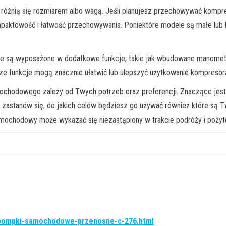
żnią się rozmiarem albo wagą. Jeśli planujesz przechowywać kompre
aktowość i łatwość przechowywania. Poniektóre modele są małe lub lekk
są wyposażone w dodatkowe funkcje, takie jak wbudowane manometry
jsze funkcje mogą znacznie ułatwić lub ulepszyć użytkowanie kompresor
dowego zależy od Twych potrzeb oraz preferencji. Znaczące jest, 
em zastanów się, do jakich celów będziesz go używać również które są
chodowy może wykazać się niezastąpiony w trakcie podróży i pożyte
v-pompki-samochodowe-przenosne-c-276.html