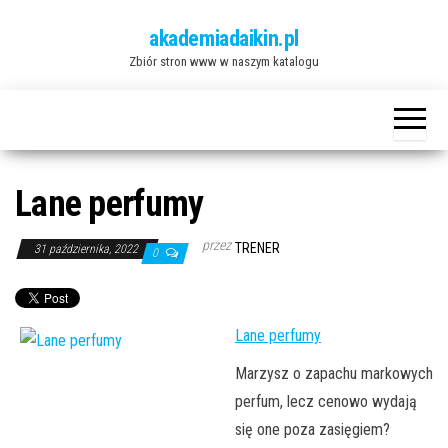
Przejdź
akademiadaikin.pl
do
Zbiór stron www w naszym katalogu
treści
Lane perfumy
przez
TRENER
31 października, 2022
0
Lane perfumy
Marzysz o zapachu markowych
perfum, lecz cenowo wydają
się one poza zasięgiem?