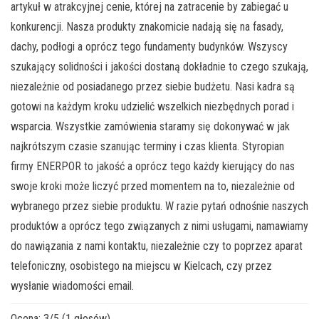
artykuł w atrakcyjnej cenie, której na zatracenie by zabiegać u
konkurencji. Nasza produkty znakomicie nadają się na fasady,
dachy, podłogi a oprócz tego fundamenty budynków. Wszyscy
szukający solidności i jakości dostaną dokładnie to czego szukają,
niezależnie od posiadanego przez siebie budżetu. Nasi kadra są
gotowi na każdym kroku udzielić wszelkich niezbędnych porad i
wsparcia. Wszystkie zamówienia staramy się dokonywać w jak
najkrótszym czasie szanując terminy i czas klienta. Styropian
firmy ENERPOR to jakość a oprócz tego każdy kierujący do nas
swoje kroki może liczyć przed momentem na to, niezależnie od
wybranego przez siebie produktu. W razie pytań odnośnie naszych
produktów a oprócz tego związanych z nimi usługami, namawiamy
do nawiązania z nami kontaktu, niezależnie czy to poprzez aparat
telefoniczny, osobistego na miejscu w Kielcach, czy przez
wysłanie wiadomości email.
Ocena:
3
/
5
(
1
głosów)