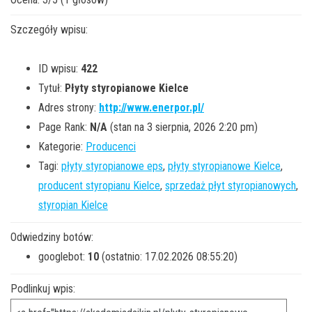
Szczegóły wpisu:
ID wpisu:
422
Tytuł:
Płyty styropianowe Kielce
Adres strony:
http://www.enerpor.pl/
Page Rank:
N/A
(stan na 3 sierpnia, 2026 2:20 pm)
Kategorie:
Producenci
Tagi:
płyty styropianowe eps
,
płyty styropianowe Kielce
,
producent styropianu Kielce
,
sprzedaż płyt styropianowych
,
styropian Kielce
Odwiedziny botów:
googlebot:
10
(ostatnio: 17.02.2026 08:55:20)
Podlinkuj wpis: