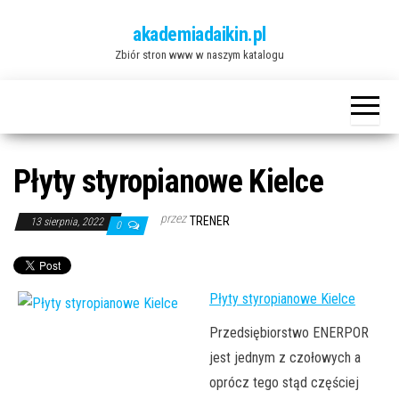
Przejdź
akademiadaikin.pl
do
Zbiór stron www w naszym katalogu
treści
Płyty styropianowe Kielce
przez
TRENER
13 sierpnia, 2022
0
Płyty styropianowe Kielce
Przedsiębiorstwo ENERPOR
jest jednym z czołowych a
oprócz tego stąd częściej