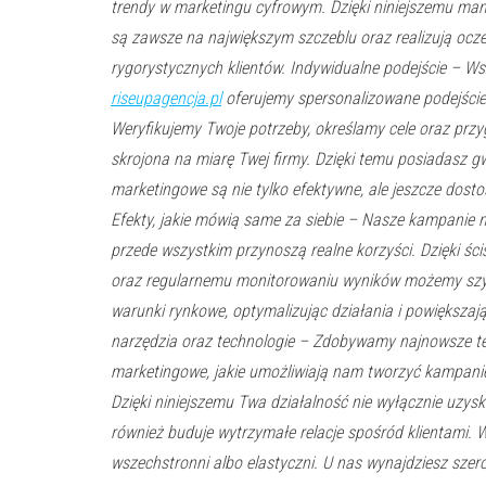
trendy w marketingu cyfrowym. Dzięki niniejszemu ma
są zawsze na największym szczeblu oraz realizują ocze
rygorystycznych klientów. Indywidualne podejście – Wsz
riseupagencja.pl
oferujemy spersonalizowane podejście
Weryfikujemy Twoje potrzeby, określamy cele oraz przyg
skrojona na miarę Twej firmy. Dzięki temu posiadasz gw
marketingowe są nie tylko efektywne, ale jeszcze dost
Efekty, jakie mówią same za siebie – Nasze kampanie n
przede wszystkim przynoszą realne korzyści. Dzięki ści
oraz regularnemu monitorowaniu wyników możemy szy
warunki rynkowe, optymalizując działania i powiększa
narzędzia oraz technologie – Zdobywamy najnowsze te
marketingowe, jakie umożliwiają nam tworzyć kampani
Dzięki niniejszemu Twa działalność nie wyłącznie uzys
również buduje wytrzymałe relacje spośród klientami.
wszechstronni albo elastyczni. U nas wynajdziesz szer