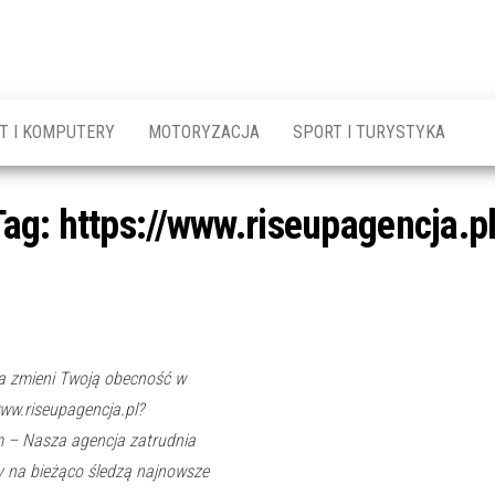
T I KOMPUTERY
MOTORYZACJA
SPORT I TURYSTYKA
Tag:
https://www.riseupagencja.pl
a zmieni Twoją obecność w
ww.riseupagencja.pl?
m – Nasza agencja zatrudnia
 na bieżąco śledzą najnowsze