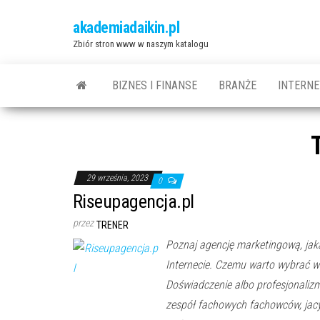
Przejdź
akademiadaikin.pl
do
Zbiór stron www w naszym katalogu
treści
BIZNES I FINANSE
BRANŻE
INTERNE
29 września, 2023
0
Riseupagencja.pl
przez
TRENER
Poznaj agencję marketingową, jak
Internecie. Czemu warto wybrać w
Doświadczenie albo profesjonaliz
zespół fachowych fachowców, jacy