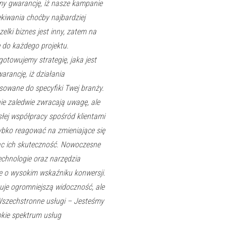
my gwarancję, iż nasze kampanie
kiwania choćby najbardziej
elki biznes jest inny, zatem na
 do każdego projektu.
otowujemy strategię, jaka jest
arancję, iż działania
osowane do specyfiki Twej branży.
ie zaledwie zwracają uwagę, ale
słej współpracy spośród klientami
bko reagować na zmieniające się
jąc ich skuteczność. Nowoczesne
chnologie oraz narzędzia
e o wysokim wskaźniku konwersji.
kuje ogromniejszą widoczność, ale
 Wszechstronne usługi – Jesteśmy
okie spektrum usług