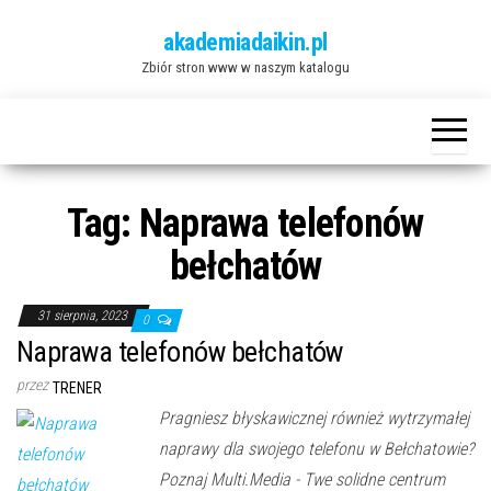
Przejdź
akademiadaikin.pl
do
Zbiór stron www w naszym katalogu
treści
Tag:
Naprawa telefonów
bełchatów
31 sierpnia, 2023
0
Naprawa telefonów bełchatów
przez
TRENER
Pragniesz błyskawicznej również wytrzymałej
naprawy dla swojego telefonu w Bełchatowie?
Poznaj Multi.Media - Twe solidne centrum