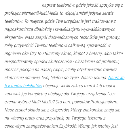
napraw telefonów, gdzie jakość spotyka się z
profesjonalizmem!Multi.Media to więcej aniżeli jedynie serwis
telefonów. To miejsce, gdzie Twe urządzenie jest traktowane z
najznakomitszą dbałością i kwalifikacjami wykwalifikowanych
ekspertów. Nasz zespół doświadczonych techników jest gotowy,
żeby przywrócić Twemu telefonowi całkowitą sprawność w
mgnieniu oka.Czy to stłuczony ekran, kłopot z baterią, albo także
niespodziewany spadek skuteczności - niezależnie od problemu,
możesz polegać na naszej ekipie, ażeby błyskawicznie również
skutecznie odnowić Twój telefon do życia. Nasza usługa:
Naprawa
telefonów bełchatów
obejmuje wielki zakres marek lub modeli,
zapewniając kompletną obsługę dla Twojego urządzenia.Lecz
czemu wybrać Multi.Media? Oto parę powodów:Profesjonalizm:
Nasz zespół składa się z ekspertów, którzy znakomicie znają się
na własnej pracy oraz przystąpią do Twojego telefonu z
całkowitym zaangażowaniem.Szybkość: Wiemy, jak istotny jest