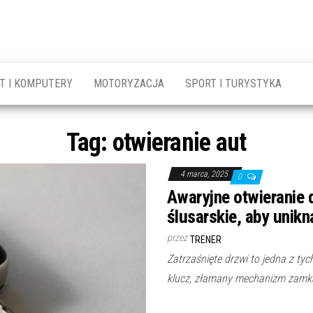
T I KOMPUTERY
MOTORYZACJA
SPORT I TURYSTYKA
Tag:
otwieranie aut
4 marca, 2025
0
Awaryjne otwieranie
ślusarskie, aby uni
przez
TRENER
Zatrzaśnięte drzwi to jedna z ty
klucz, złamany mechanizm zamk