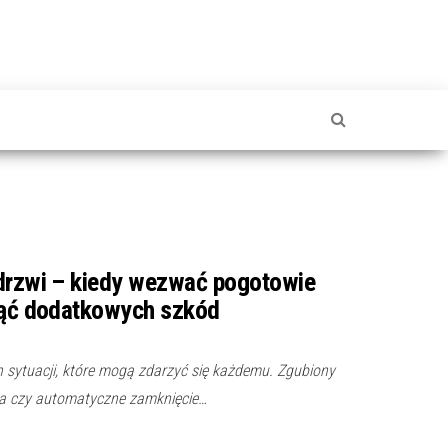
 drzwi – kiedy wezwać pogotowie
knąć dodatkowych szkód
ch sytuacji, które mogą zdarzyć się każdemu. Zgubiony
a czy automatyczne zamknięcie…