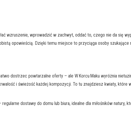
ać wzruszenie, wprowadzić w zachwyt, oddać to, czego nie da się wypo
obistą opowieścią. Dzięki temu miejsce to przyciąga osoby szukające ni
 łatwo dostrzec powtarzalne oferty – ale W Korcu Maku wyróżnia nietuzin
y trwałość i świeżość każdej kompozycji. To tu znajdziesz kwiaty, któr
regularne dostawy do domu lub biura, idealne dla miłośników natury, kt