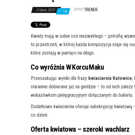
przez
TRENER
3 lipca, 2025
0
Kwiaty mają w sobie coś niezwykłego – potrafią wywoł
to przestrzeń, w której każda kompozycja staje się os
które zostają w pamięci na długo.
Co wyróżnia W Korcu Maku
Przeszukując wyniki dla frazy
kwiaciarnia Katowice
,
starannie dobierane już na giełdzie – to od nich zależ
wskazówkom pielęgnacyjnym dołączanym do bukietu.
Dodatkowo kwiaciarnia oferuje subskrypcję kwiatową – 
co dzień.
Oferta kwiatowa – szeroki wachlarz