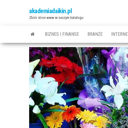
Przejdź
akademiadaikin.pl
do
Zbiór stron www w naszym katalogu
treści
BIZNES I FINANSE
BRANŻE
INTERNE