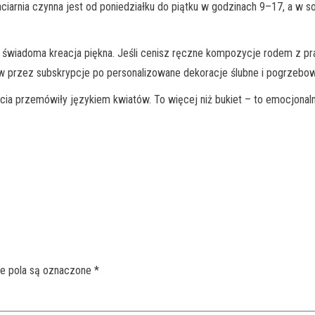
aciarnia czynna jest od poniedziałku do piątku w godzinach 9–17, a 
e i świadoma kreacja piękna. Jeśli cenisz ręczne kompozycje rodem z p
etów przez subskrypcje po personalizowane dekoracje ślubne i pogrzeb
cia przemówiły językiem kwiatów. To więcej niż bukiet – to emocjonaln
 pola są oznaczone
*