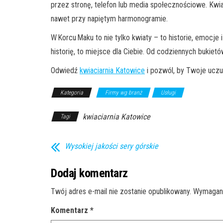
przez stronę, telefon lub media społecznościowe. Kwi
nawet przy napiętym harmonogramie.
W Korcu Maku to nie tylko kwiaty – to historie, emocj
historię, to miejsce dla Ciebie. Od codziennych buki
Odwiedź
kwiaciarnia Katowice
i pozwól, by Twoje uczu
Kategoria
Firmy wg branż
Usługi
kwiaciarnia Katowice
Tagi
Wysokiej jakości sery górskie
Dodaj komentarz
Twój adres e-mail nie zostanie opublikowany.
Wymagane
Komentarz
*